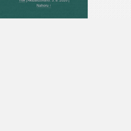
Tisk
|
Aktualizováno: 3. 8. 2026
|
Nahoru ↑