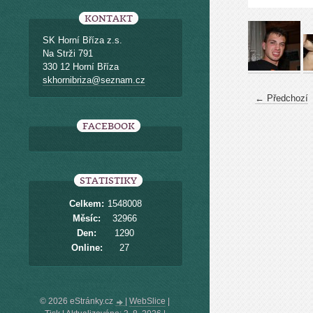
KONTAKT
SK Horní Bříza z.s.
Na Strži 791
330 12 Horní Bříza
skhornibriza@seznam.cz
← Předchozí
FACEBOOK
STATISTIKY
Celkem:
1548008
Měsíc:
32966
Den:
1290
Online:
27
© 2026 eStránky.cz
|
WebSlice
|