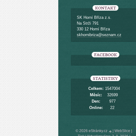
KONTAKT
SK Horní Bříza z.s.
Na Strži 791
330 12 Horní Bříza
skhornibriza@seznam.cz
FACEBOOK
STATISTIKY
Celkem:
1547004
Měsíc:
32699
Den:
977
Online:
22
© 2026 eStránky.cz
|
WebSlice
|