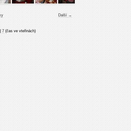
ky
Další →
|
7
(čas ve vteřinách)