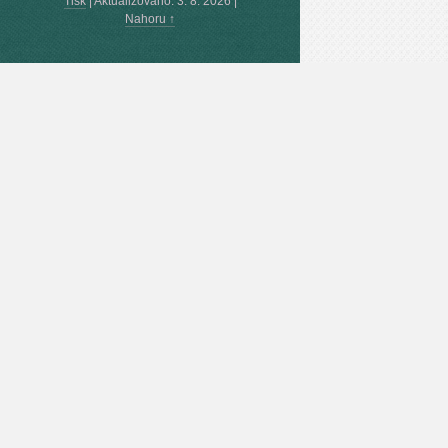
Tisk
|
Aktualizováno: 3. 8. 2026
|
Nahoru ↑