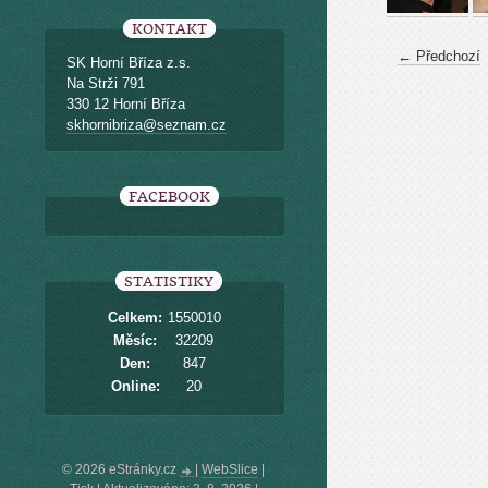
KONTAKT
← Předchozí
SK Horní Bříza z.s.
Na Strži 791
330 12 Horní Bříza
skhornibriza@seznam.cz
FACEBOOK
STATISTIKY
Celkem:
1550010
Měsíc:
32209
Den:
847
Online:
20
© 2026 eStránky.cz
|
WebSlice
|