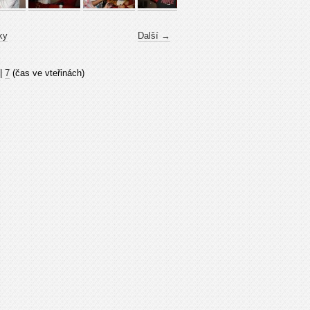
ky
Další →
|
7
(čas ve vteřinách)