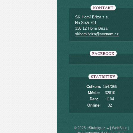
KONTAKT
SK Horní Bříza z.s.
Na Strži 791
330 12 Horní Bříza
skhornibriza@seznam.cz
FACEBOOK
STATISTIKY
Celkem:
1547369
Měsíc:
32810
Den:
1104
Online:
32
© 2026 eStránky.cz
|
WebSlice
|