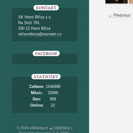
KONTAKT
← Předchozí
SK Horní Bříza z.s.
Na Strži 791
330 12 Horní Bříza
skhornibriza@seznam.cz
FACEBOOK
STATISTIKY
Celkem:
1546899
Měsíc:
32696
Den:
958
Online:
22
© 2026 eStránky.cz
|
WebSlice
|