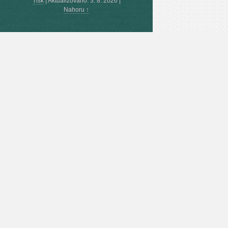
Tisk
|
Aktualizováno: 3. 8. 2026
|
Nahoru ↑