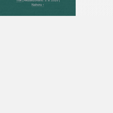
Tisk
|
Aktualizováno: 3. 8. 2026
|
Nahoru ↑