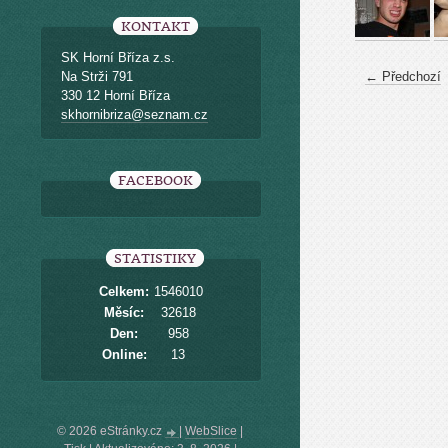
KONTAKT
SK Horní Bříza z.s.
Na Strži 791
← Předchozí
330 12 Horní Bříza
skhornibriza@seznam.cz
FACEBOOK
STATISTIKY
Celkem:
1546010
Měsíc:
32618
Den:
958
Online:
13
© 2026 eStránky.cz
|
WebSlice
|