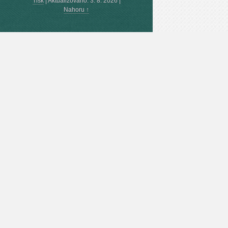
Tisk
|
Aktualizováno: 3. 8. 2026
|
Nahoru ↑