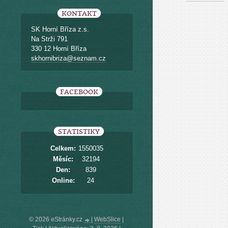
KONTAKT
SK Horní Bříza z.s.
Na Strži 791
330 12 Horní Bříza
skhornibriza@seznam.cz
FACEBOOK
STATISTIKY
Celkem:
1550035
Měsíc:
32194
Den:
839
Online:
24
© 2026 eStránky.cz
|
WebSlice
|