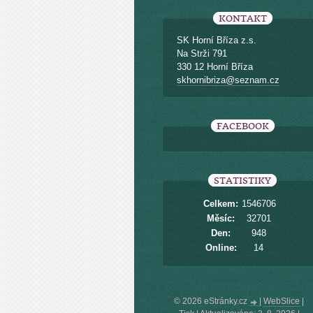
KONTAKT
SK Horní Bříza z.s.
Na Strži 791
330 12 Horní Bříza
skhornibriza@seznam.cz
FACEBOOK
STATISTIKY
Celkem:
1546706
Měsíc:
32701
Den:
948
Online:
14
© 2026 eStránky.cz
|
WebSlice
|