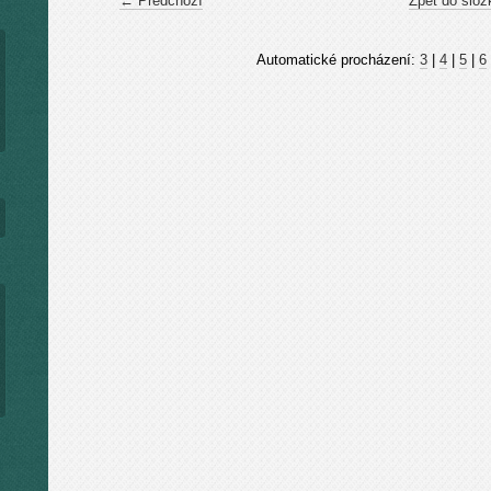
← Předchozí
Zpět do slož
Automatické procházení:
3
|
4
|
5
|
6