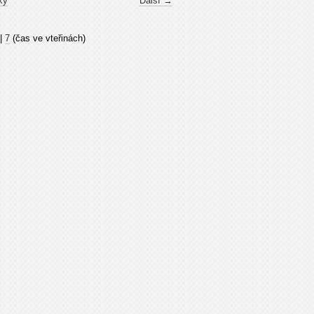
ky
Další →
|
7
(čas ve vteřinách)