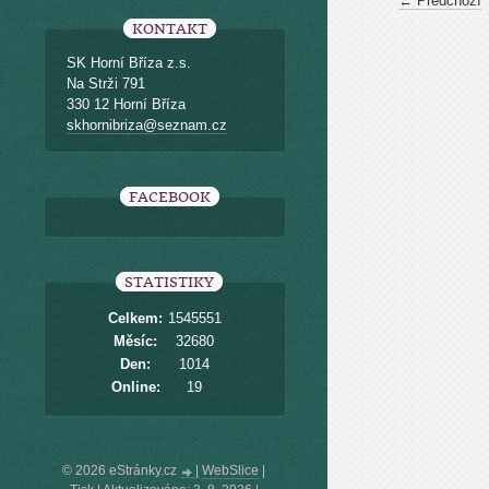
← Předchozí
KONTAKT
SK Horní Bříza z.s.
Na Strži 791
330 12 Horní Bříza
skhornibriza@seznam.cz
FACEBOOK
STATISTIKY
Celkem:
1545551
Měsíc:
32680
Den:
1014
Online:
19
© 2026 eStránky.cz
|
WebSlice
|