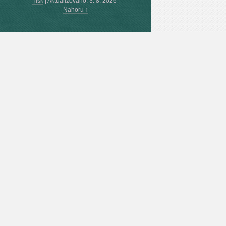
Tisk
|
Aktualizováno: 3. 8. 2026
|
Nahoru ↑