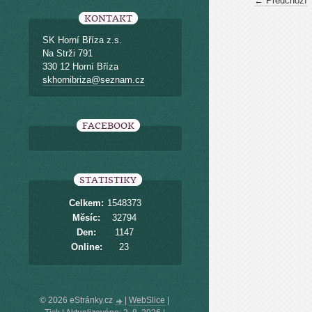
← Předchozí
KONTAKT
SK Horní Bříza z.s.
Na Strži 791
330 12 Horní Bříza
skhornibriza@seznam.cz
FACEBOOK
STATISTIKY
Celkem:
1548373
Měsíc:
32794
Den:
1147
Online:
23
© 2026 eStránky.cz
|
WebSlice
|