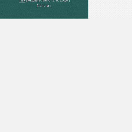
Tisk
|
Aktualizováno: 3. 8. 2026
|
Nahoru ↑