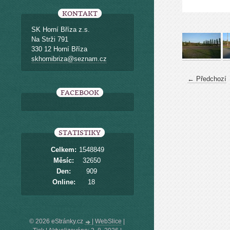
KONTAKT
SK Horní Bříza z.s.
Na Strži 791
330 12 Horní Bříza
skhornibriza@seznam.cz
← Předchozí
FACEBOOK
STATISTIKY
Celkem:
1548849
Měsíc:
32650
Den:
909
Online:
18
© 2026 eStránky.cz
|
WebSlice
|