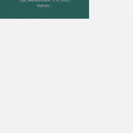
Tisk
|
Aktualizováno: 3. 8. 2026
|
Nahoru ↑