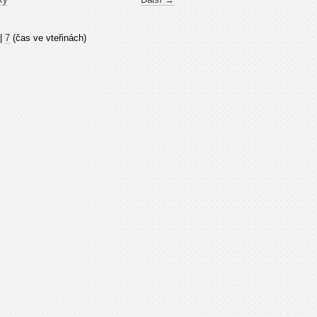
|
7
(čas ve vteřinách)