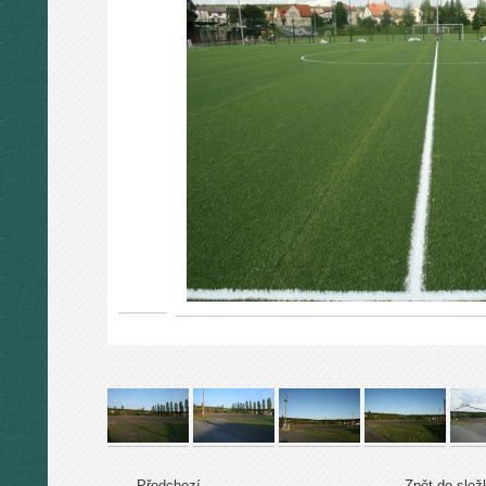
← Předchozí
Zpět do slož