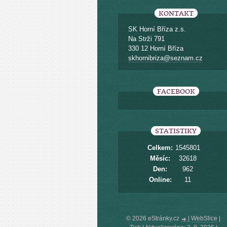
KONTAKT
SK Horní Bříza z.s.
Na Strži 791
330 12 Horní Bříza
skhornibriza@seznam.cz
FACEBOOK
STATISTIKY
Celkem:
1545801
Měsíc:
32618
Den:
962
Online:
11
© 2026 eStránky.cz
|
WebSlice
|