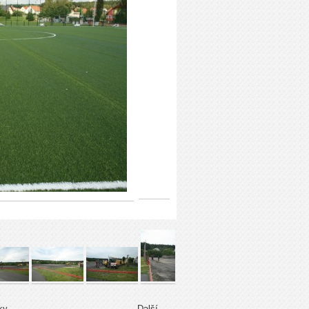
ky
Další →