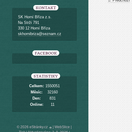
← Předchozí
KONTAKT
SK Horní Bříza z.s.
Na Strži 791
330 12 Horní Bříza
skhornibriza@seznam.cz
FACEBOOK
STATISTIKY
Celkem:
1550051
Měsíc:
32160
Den:
831
Online:
11
© 2026 eStránky.cz
|
WebSlice
|