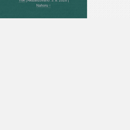
Tisk
|
Aktualizováno: 3. 8. 2026
|
Nahoru ↑